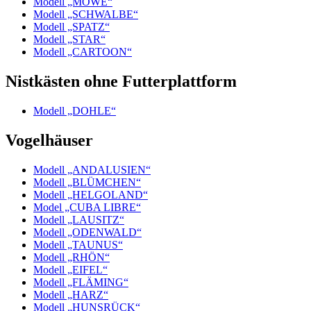
Modell „MÖWE“
Modell „SCHWALBE“
Modell „SPATZ“
Modell „STAR“
Modell „CARTOON“
Nistkästen ohne Futterplattform
Modell „DOHLE“
Vogelhäuser
Modell „ANDALUSIEN“
Modell „BLÜMCHEN“
Modell „HELGOLAND“
Model „CUBA LIBRE“
Modell „LAUSITZ“
Modell „ODENWALD“
Modell „TAUNUS“
Modell „RHÖN“
Modell „EIFEL“
Modell „FLÄMING“
Modell „HARZ“
Modell „HUNSRÜCK“