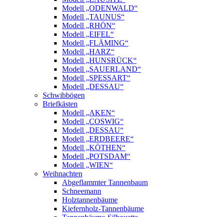
Modell „ODENWALD“
Modell „TAUNUS“
Modell „RHÖN“
Modell „EIFEL“
Modell „FLÄMING“
Modell „HARZ“
Modell „HUNSRÜCK“
Modell „SAUERLAND“
Modell „SPESSART“
Modell „DESSAU“
Schwibbögen
Briefkästen
Modell „AKEN“
Modell „COSWIG“
Modell „DESSAU“
Modell „ERDBEERE“
Modell „KÖTHEN“
Modell „POTSDAM“
Modell „WIEN“
Weihnachten
Abgeflammter Tannenbaum
Schneemann
Holztannenbäume
Kiefernholz-Tannenbäume